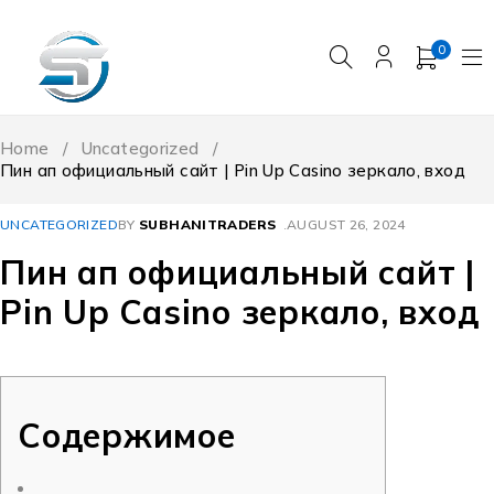
0
Home
/
Uncategorized
/
Пин ап официальный сайт | Pin Up Casino зеркало, вход
UNCATEGORIZED
BY
SUBHANITRADERS
AUGUST 26, 2024
Пин ап официальный сайт |
Pin Up Casino зеркало, вход
Содержимое