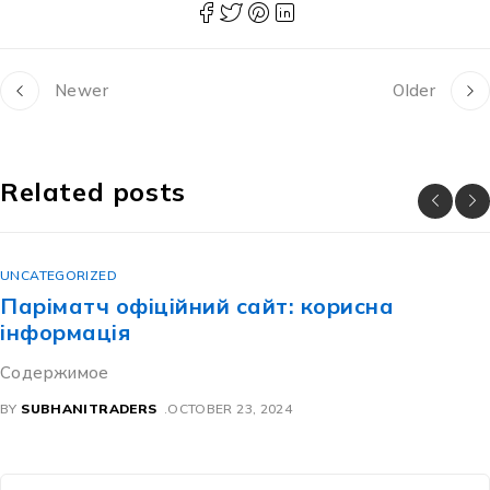
Newer
Older
Related posts
UNCATEGORIZED
Паріматч офіційний сайт: корисна
інформація
Содержимое
BY
SUBHANITRADERS
OCTOBER 23, 2024