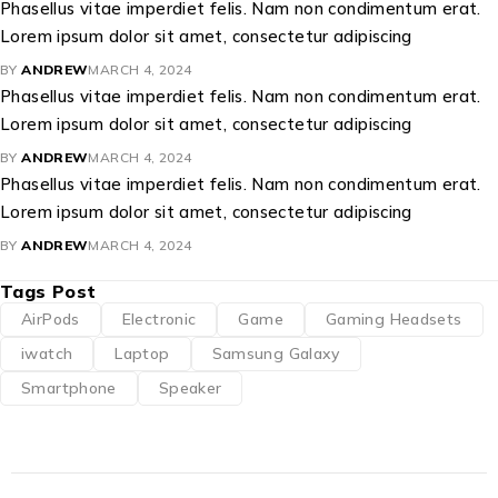
Phasellus vitae imperdiet felis. Nam non condimentum erat.
Lorem ipsum dolor sit amet, consectetur adipiscing
BY
ANDREW
MARCH 4, 2024
Phasellus vitae imperdiet felis. Nam non condimentum erat.
Lorem ipsum dolor sit amet, consectetur adipiscing
BY
ANDREW
MARCH 4, 2024
Phasellus vitae imperdiet felis. Nam non condimentum erat.
Lorem ipsum dolor sit amet, consectetur adipiscing
BY
ANDREW
MARCH 4, 2024
Tags Post
AirPods
Electronic
Game
Gaming Headsets
iwatch
Laptop
Samsung Galaxy
Smartphone
Speaker