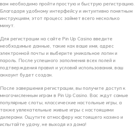
вам необходимо пройти простую и быструю регистрацию.
Благодаря удобному интерфейсу и интуитивно понятным
инструкциям, этот процесс займет всего несколько
минут.
Для регистрации на сайте Pin Up Casino введите
необходимые данные, такие как ваше имя, адрес
электронной почты и выберите уникальное логин и
пароль. После успешного заполнения всех полей и
подтверждения правил и условий использования, ваш
аккаунт будет создан.
После завершения регистрации, вы получите доступ к
многочисленным играм в Pin Up Casino. Вас ждут самые
популярные слоты, классические настольные игры, а
также увлекательные живые игры с настоящими
дилерами. Ощутите атмосферу настоящего казино и
испытайте удачу, не выходя из дома!