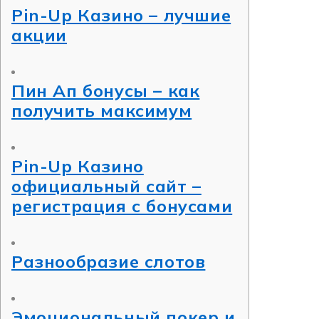
Pin-Up Казино – лучшие
акции
Пин Ап бонусы – как
получить максимум
Pin-Up Казино
официальный сайт –
регистрация с бонусами
Разнообразие слотов
Эмоциональный покер и