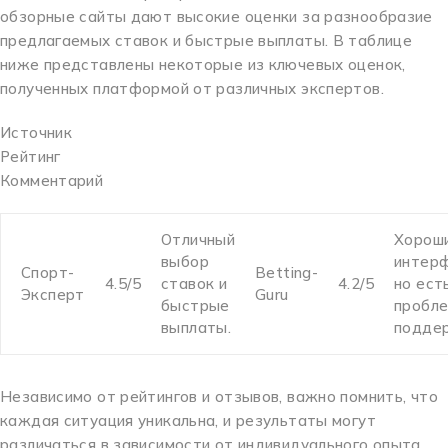
обзорные сайты дают высокие оценки за разнообразие
предлагаемых ставок и быстрые выплаты. В таблице
ниже представлены некоторые из ключевых оценок,
полученных платформой от различных экспертов.
Источник
Рейтинг
Комментарий
Отличный
Хорош
выбор
интерф
Спорт-
Betting-
4.5/5
ставок и
4.2/5
но ест
Эксперт
Guru
быстрые
пробле
выплаты.
подде
Независимо от рейтингов и отзывов, важно помнить, что
каждая ситуация уникальна, и результаты могут
различаться в зависимости от индивидуального опыта