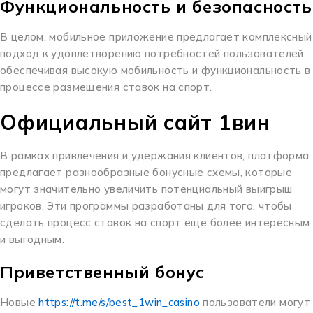
Функциональность и безопасность
В целом, мобильное приложение предлагает комплексный
подход к удовлетворению потребностей пользователей,
обеспечивая высокую мобильность и функциональность в
процессе размещения ставок на спорт.
Официальный сайт 1вин
В рамках привлечения и удержания клиентов, платформа
предлагает разнообразные бонусные схемы, которые
могут значительно увеличить потенциальный выигрыш
игроков. Эти программы разработаны для того, чтобы
сделать процесс ставок на спорт еще более интересным
и выгодным.
Приветственный бонус
Новые
https://t.me/s/best_1win_casino
пользователи могут