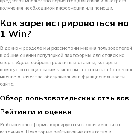
предлагая множество вариантов для связи и быстрого
получения необходимой информации или помощи.
Как зарегистрироваться на
1 Win?
В данном разделе мы рассмотрим мнения пользователей
и общие оценки популярной платформы для ставок на
спорт. Здесь собраны различные отзывы, которые
помогут потенциальным клиентам составить собственное
мнение о качестве обслуживания и функциональности
сайта.
Обзор пользовательских отзывов
Рейтинги и оценки
Рейтинги платформы варьируются в зависимости от
источника. Некоторые рейтинговые агентства и