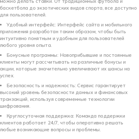
можно делать ставки. От традиционных футбола и
баскетбола до экзотических видов спорта, все доступно
для пользователей.
Удобный интерфейс: Интерфейс сайта и мобильного
приложения разработан таким образом, чтобы быть
интуитивно понятным и удобным для пользователей
любого уровня опыта.
Бонусные программы: Новоприбывшие и постоянные
клиенты могут рассчитывать на различные бонусы и
акции, которые значительно увеличивают их шансы на
успех.
Безопасность и надежность: Сервис гарантирует
высокий уровень безопасности данных и финансовых
транзакций, используя современные технологии
шифрования.
Круглосуточная поддержка: Команда поддержки
клиентов работает 24/7, чтобы оперативно решать
любые возникающие вопросы и проблемы.