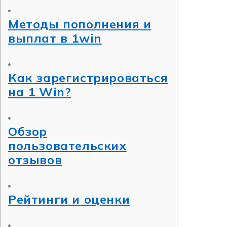
Методы пополнения и
выплат в 1win
Как зарегистрироваться
на 1 Win?
Обзор
пользовательских
отзывов
Рейтинги и оценки