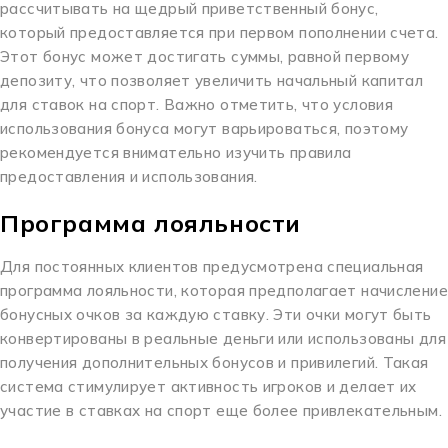
рассчитывать на щедрый приветственный бонус,
который предоставляется при первом пополнении счета.
Этот бонус может достигать суммы, равной первому
депозиту, что позволяет увеличить начальный капитал
для ставок на спорт. Важно отметить, что условия
использования бонуса могут варьироваться, поэтому
рекомендуется внимательно изучить правила
предоставления и использования.
Программа лояльности
Для постоянных клиентов предусмотрена специальная
программа лояльности, которая предполагает начисление
бонусных очков за каждую ставку. Эти очки могут быть
конвертированы в реальные деньги или использованы для
получения дополнительных бонусов и привилегий. Такая
система стимулирует активность игроков и делает их
участие в ставках на спорт еще более привлекательным.