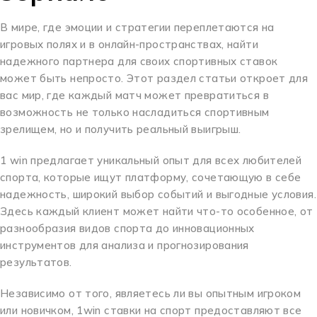
В мире, где эмоции и стратегии переплетаются на
игровых полях и в онлайн-пространствах, найти
надежного партнера для своих спортивных ставок
может быть непросто. Этот раздел статьи откроет для
вас мир, где каждый матч может превратиться в
возможность не только насладиться спортивным
зрелищем, но и получить реальный выигрыш.
1 win предлагает уникальный опыт для всех любителей
спорта, которые ищут платформу, сочетающую в себе
надежность, широкий выбор событий и выгодные условия.
Здесь каждый клиент может найти что-то особенное, от
разнообразия видов спорта до инновационных
инструментов для анализа и прогнозирования
результатов.
Независимо от того, являетесь ли вы опытным игроком
или новичком, 1win ставки на спорт предоставляют все