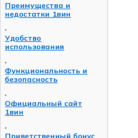
Преимущества и
недостатки 1вин
Удобство
использования
Функциональность и
безопасность
Официальный сайт
1вин
Приветственный бонус